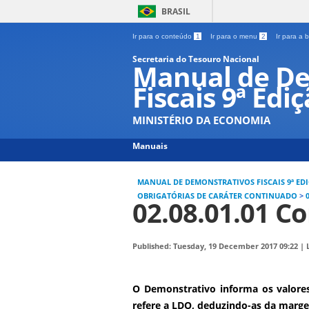
BRASIL
Ir para o conteúdo
1
Ir para o menu
2
Ir para a
Secretaria do Tesouro Nacional
Manual de De
Fiscais 9ª Edi
MINISTÉRIO DA ECONOMIA
Manuais
MANUAL DE DEMONSTRATIVOS FISCAIS 9ª ED
OBRIGATÓRIAS DE CARÁTER CONTINUADO
>
02.08.01.01 C
Published: Tuesday, 19 December 2017 09:22
|
O Demonstrativo informa os valores
refere a LDO, deduzindo-as da marg