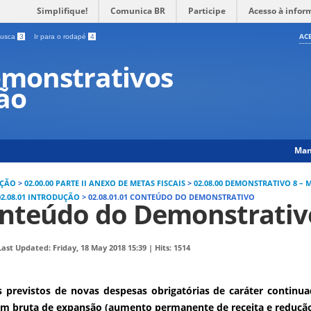
Simplifique!
Comunica BR
Participe
Acesso à infor
AC
 busca
3
Ir para o rodapé
4
monstrativos
ção
Man
IÇÃO
>
02.00.00 PARTE II ANEXO DE METAS FISCAIS
>
02.08.00 DEMONSTRATIVO 8 –
02.08.01 INTRODUÇÃO
>
02.08.01.01 CONTEÚDO DO DEMONSTRATIVO
onteúdo do Demonstrativ
Last Updated: Friday, 18 May 2018 15:39
|
Hits: 1514
 previstos de novas despesas obrigatórias de caráter continua
em bruta de expansão (aumento permanente de receita e reduçã