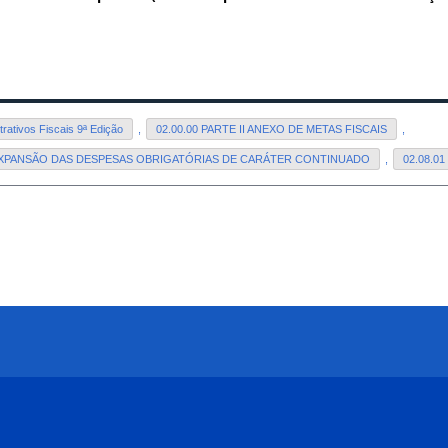
ativos Fiscais 9ª Edição
,
02.00.00 PARTE II ANEXO DE METAS FISCAIS
,
 EXPANSÃO DAS DESPESAS OBRIGATÓRIAS DE CARÁTER CONTINUADO
,
02.08.0