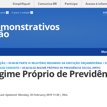
Simplifique!
Comunica BR
Participe
Acesso à infor
AC
 busca
3
Ir para o rodapé
4
monstrativos
ção
Man
IÇÃO
>
03.00.00 PARTE III RELATÓRIO RESUMIDO DA EXECUÇÃO ORÇAMENTÁRIA
>
0
04.02 CONCEITO
>
03.04.02.02 REGIME PRÓPRIO DE PREVIDÊNCIA SOCIAL (RPPS)
gime Próprio de Previdên
Last Updated: Monday, 25 February 2019 11:30
|
Hits: