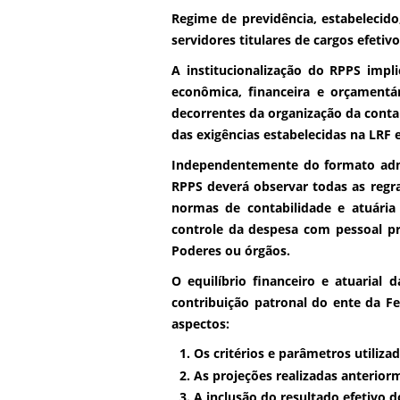
Regime de previdência, estabelecido
servidores
titulares de cargos efetiv
A
institucionalização do RPPS
impli
econômica, financeira e orçamentá
decorrentes da organização da contab
das exigências estabelecidas na LRF e
Independentemente do formato adm
RPPS deverá observar todas as regra
normas de contabilidade e atuária 
controle da despesa com pessoal pr
Poderes ou órgãos.
O
equilíbrio financeiro e atuarial
da
contribuição patronal do ente da Fe
aspectos:
Os critérios e parâmetros utilizad
As projeções realizadas anterior
A inclusão do resultado efetivo 