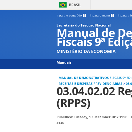
BRASIL
Ir para o conteúdo
1
Ir para o menu
2
Ir para a
Secretaria do Tesouro Nacional
Manual de De
Fiscais 9ª Edi
MINISTÉRIO DA ECONOMIA
Manuais
MANUAL DE DEMONSTRATIVOS FISCAIS 9ª ED
RECEITAS E DESPESAS PREVIDENCIÁRIAS
>
03.
03.04.02.02 Re
(RPPS)
Published: Tuesday, 19 December 2017 11:03
|
4134