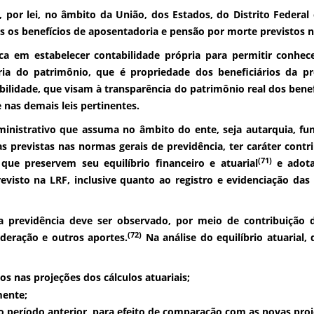
, por lei, no âmbito da União, dos Estados, do Distrito Federal
os os benefícios de aposentadoria e pensão por morte previstos no
ca em estabelecer contabilidade própria para permitir conhec
ria do patrimônio, que é propriedade dos beneficiários da pr
ilidade, que visam à transparência do patrimônio real dos benef
 nas demais leis pertinentes.
inistrativo
que assuma no âmbito do ente, seja autarquia, fun
s previstas nas normas gerais de previdência, ter caráter cont
(71)
que preservem seu equilíbrio financeiro e atuarial
e adota
evisto na LRF, inclusive quanto ao registro e evidenciação das
 previdência deve ser observado, por meio de contribuição do
(72)
deração e outros aportes.
Na análise do equilíbrio atuarial,
os nas projeções dos cálculos atuariais;
mente;
do período anterior, para efeito de comparação com as novas proj