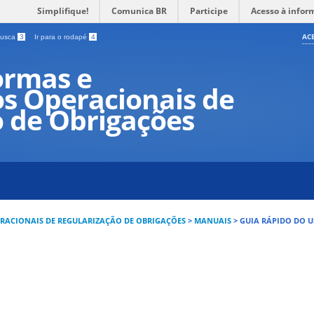
Simplifique!
Comunica BR
Participe
Acesso à infor
AC
 busca
3
Ir para o rodapé
4
ormas e
s Operacionais de
o de Obrigações
RACIONAIS DE REGULARIZAÇÃO DE OBRIGAÇÕES
>
MANUAIS
>
GUIA RÁPIDO DO 