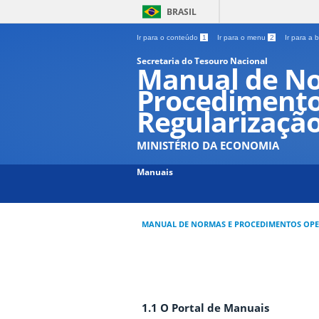
BRASIL
Ir para o conteúdo
1
Ir para o menu
2
Ir para a
Secretaria do Tesouro Nacional
Manual de N
Procedimento
Regularizaçã
MINISTÉRIO DA ECONOMIA
Manuais
MANUAL DE NORMAS E PROCEDIMENTOS OPE
1.1 O Portal de Manuais