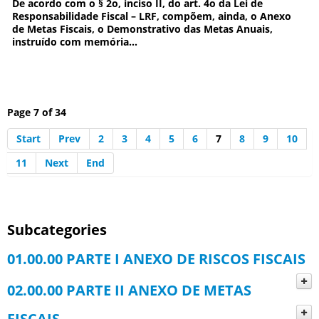
De acordo com o § 2o, inciso II, do art. 4o da Lei de
Responsabilidade Fiscal – LRF, compõem, ainda, o Anexo
de Metas Fiscais, o Demonstrativo das Metas Anuais,
instruído com memória...
Page 7 of 34
Start
Prev
2
3
4
5
6
7
8
9
10
11
Next
End
Subcategories
01.00.00 PARTE I ANEXO DE RISCOS FISCAIS
02.00.00 PARTE II ANEXO DE METAS
01.01.00 DEMONSTRATIVO DE RISCOS
FISCAIS
FISCAIS E PROVIDÊNCIAS