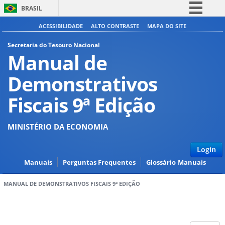
BRASIL
Simplifique!
ACESSIBILIDADE
ALTO CONTRASTE
MAPA DO SITE
Comunica BR
Secretaria do Tesouro Nacional
Manual de
Participe
Acesso à informação
Demonstrativos
Legislação
Fiscais 9ª Edição
Canais
MINISTÉRIO DA ECONOMIA
Login
Manuais
Perguntas Frequentes
Glossário
Manuais
MANUAL DE DEMONSTRATIVOS FISCAIS 9ª EDIÇÃO