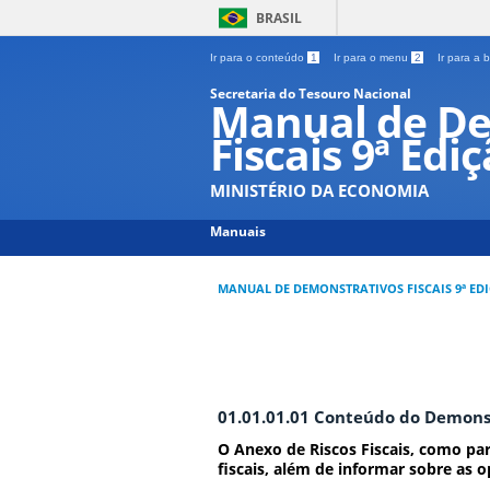
BRASIL
Ir para o conteúdo
1
Ir para o menu
2
Ir para a
Secretaria do Tesouro Nacional
Manual de De
Fiscais 9ª Edi
MINISTÉRIO DA ECONOMIA
Manuais
MANUAL DE DEMONSTRATIVOS FISCAIS 9ª ED
01.01.01.01 Conteúdo do Demons
O Anexo de Riscos Fiscais, como part
fiscais, além de informar sobre as o