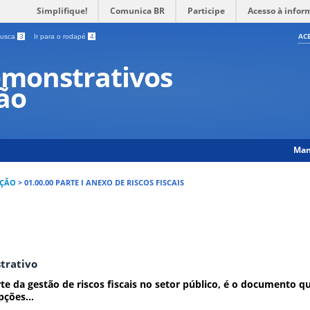
Simplifique!
Comunica BR
Participe
Acesso à infor
AC
 busca
3
Ir para o rodapé
4
monstrativos
ção
Man
IÇÃO
>
01.00.00 PARTE I ANEXO DE RISCOS FISCAIS
trativo
e da gestão de riscos fiscais no setor público, é o documento que
pções...