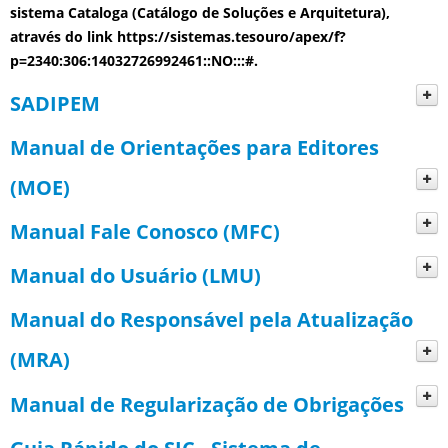
sistema Cataloga (Catálogo de Soluções e Arquitetura),
através do link https://sistemas.tesouro/apex/f?
p=2340:306:14032726992461::NO:::#.
SADIPEM
Manual de Orientações para Editores
Ajudas de tela
(MOE)
Pedido de Verificação de Limites e
Manual Fale Conosco (MFC)
Condições - PVL
Manual do Usuário (LMU)
Arquivamento de processos
Consultar PVL
Manual do Responsável pela Atualização
Administração
Consultar PVL - Abas
(MRA)
CDP
Documentos
Manual de Regularização de Obrigações
Geral
Consultar CDP