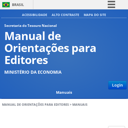
BRASIL
Simplifique!
ACESSIBILIDADE
ALTO CONTRASTE
MAPA DO SITE
Comunica BR
Secretaria do Tesouro Nacional
Manual de
Participe
Acesso à informação
Orientações para
Legislação
Editores
Canais
MINISTÉRIO DA ECONOMIA
Login
Manuais
MANUAL DE ORIENTAÇÕES PARA EDITORES
>
MANUAIS