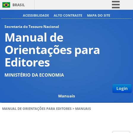
BRASIL
Simplifique!
ACESSIBILIDADE
ALTO CONTRASTE
MAPA DO SITE
Comunica BR
Secretaria do Tesouro Nacional
Manual de
Participe
Acesso à informação
Orientações para
Legislação
Editores
Canais
MINISTÉRIO DA ECONOMIA
Login
Manuais
MANUAL DE ORIENTAÇÕES PARA EDITORES
>
MANUAIS