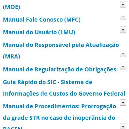
(MOE)
Pedido de Verificação de Limites e
Manual Fale Conosco (MFC)
Condições - PVL
Manual do Usuário (LMU)
Arquivamento de processos
Consultar PVL
Manual do Responsável pela Atualização
Administração
Consultar PVL - Abas
(MRA)
CDP
Documentos
Manual de Regularização de Obrigações
Geral
Consultar CDP
Guia Rápido do SIC - Sistema de
Consultar CDP - Abas
Informações de Custos do Governo Federal
Manual de Procedimentos: Prorrogação
da grade STR no caso de inoperância do