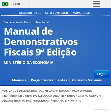
BRASIL
Simplifique!
ACESSIBILIDADE
ALTO CONTRASTE
MAPA DO SITE
Comunica BR
Secretaria do Tesouro Nacional
Manual de
Participe
Acesso à informação
Demonstrativos
Legislação
Fiscais 9ª Edição
Canais
MINISTÉRIO DA ECONOMIA
Login
Manuais
Perguntas Frequentes
Glossário
Manuais
MANUAL DE DEMONSTRATIVOS FISCAIS 9ª EDIÇÃO
>
03.00.00 PARTE III
RELATÓRIO RESUMIDO DA EXECUÇÃO ORÇAMENTÁRIA
>
03.06.00 ANEXO 6 –
DEMONSTRATIVO DOS RESULTADOS PRIMÁRIO E NOMINAL