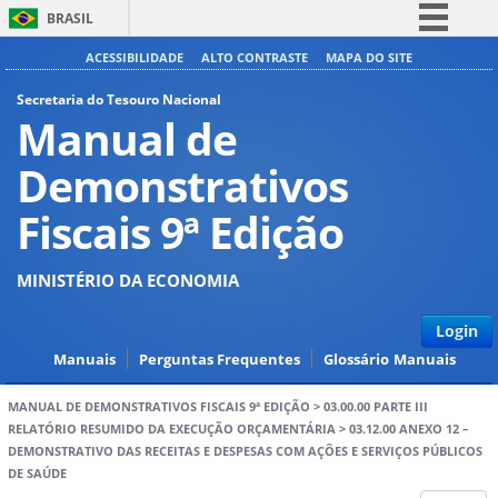
BRASIL
Simplifique!
ACESSIBILIDADE
ALTO CONTRASTE
MAPA DO SITE
Comunica BR
Secretaria do Tesouro Nacional
Manual de
Participe
Acesso à informação
Demonstrativos
Legislação
Fiscais 9ª Edição
Canais
MINISTÉRIO DA ECONOMIA
Login
Manuais
Perguntas Frequentes
Glossário
Manuais
MANUAL DE DEMONSTRATIVOS FISCAIS 9ª EDIÇÃO
>
03.00.00 PARTE III
RELATÓRIO RESUMIDO DA EXECUÇÃO ORÇAMENTÁRIA
>
03.12.00 ANEXO 12 –
DEMONSTRATIVO DAS RECEITAS E DESPESAS COM AÇÕES E SERVIÇOS PÚBLICOS
DE SAÚDE