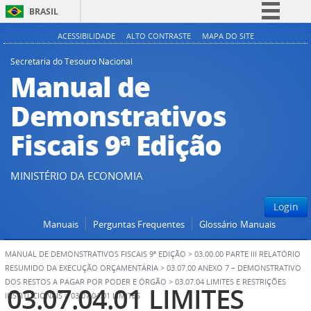
BRASIL
Simplifique!
ACESSIBILIDADE
ALTO CONTRASTE
MAPA DO SITE
Comunica BR
Secretaria do Tesouro Nacional
Manual de
Participe
Acesso à informação
Demonstrativos
Legislação
Fiscais 9ª Edição
Canais
MINISTÉRIO DA ECONOMIA
Login
Manuais
Perguntas Frequentes
Glossário
Manuais
MANUAL DE DEMONSTRATIVOS FISCAIS 9ª EDIÇÃO
>
03.00.00 PARTE III RELATÓRIO
RESUMIDO DA EXECUÇÃO ORÇAMENTÁRIA
>
03.07.00 ANEXO 7 – DEMONSTRATIVO
DOS RESTOS A PAGAR POR PODER E ÓRGÃO
>
03.07.04 LIMITES E RESTRIÇÕES
03.07.04.01 LIMITES
INSTITUCIONAIS
>
03.07.04.01 LIMITES