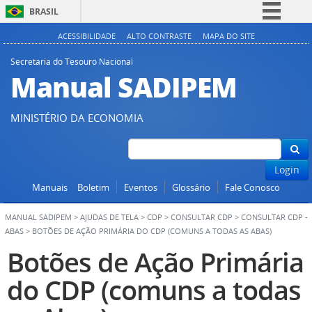
BRASIL
Simplifique!
ACESSIBILIDADE
ALTO CONTRASTE
MAPA DO SITE
Comunica BR
Secretaria do Tesouro Nacional
Manual SADIPEM
Participe
Acesso à informação
MINISTÉRIO DA ECONOMIA
Legislação
Canais
Login
Manuais
Boletim
Eventos
Glossário
Fale Conosco
MANUAL SADIPEM
>
AJUDAS DE TELA
>
CDP
>
CONSULTAR CDP
>
CONSULTAR CDP -
ABAS
>
BOTÕES DE AÇÃO PRIMÁRIA DO CDP (COMUNS A TODAS AS ABAS)
Botões de Ação Primária
do CDP (comuns a todas