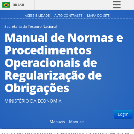
BRASIL
Simplifique!
ACESSIBILIDADE
ALTO CONTRASTE
MAPA DO SITE
Comunica BR
Secretaria do Tesouro Nacional
Manual de Normas e
Participe
Acesso à informação
Procedimentos
Legislação
Operacionais de
Canais
Regularização de
Obrigações
MINISTÉRIO DA ECONOMIA
Login
Manuais
Manuais