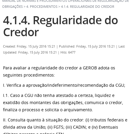
MANUAL DE NORMAS E PROCEDIMENTOS OPERACIONAIS DE REGULARIZAÇÃO DE
OBRIGAÇÕES
>
4. PROCEDIMENTOS
>
4.1.4. REGULARIDADE DO CREDOR
4.1.4. Regularidade do
Credor
Created: Friday, 15 July 2016 15:21
|
Published: Friday, 15 July 2016 15:21
|
Last
Updated: Friday, 15 July 2016 15:21
|
Hits: 6477
Para avaliar a regularidade do credor a GEROB adota os
seguintes procedimentos:
I. Verifica a aprovação/indeferimento/recomendação da CGU;
I.1. Caso a CGU não tenha atestado a certeza, liquidez e
exatidão dos montantes das obrigações, comunica o credor,
finaliza o processo e solicita o arquivamento.
II. Consulta quanto à situação do credor: (i) tributos federais e
dívida ativa da União; (ii) FGTS; (iii) CADIN; e (iv) Eventuais