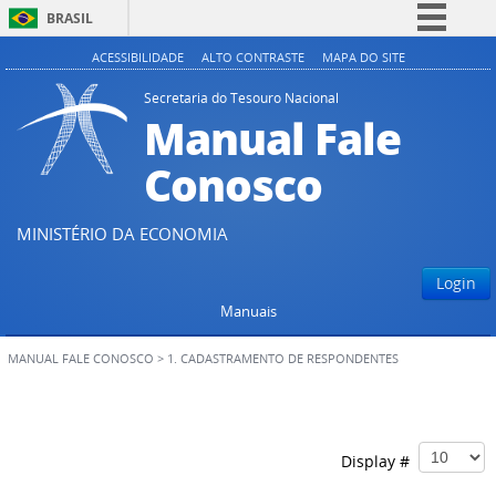
BRASIL
Simplifique!
ACESSIBILIDADE
ALTO CONTRASTE
MAPA DO SITE
Comunica BR
Secretaria do Tesouro Nacional
Manual Fale
Participe
Acesso à informação
Conosco
Legislação
Canais
MINISTÉRIO DA ECONOMIA
Login
Manuais
MANUAL FALE CONOSCO
>
1. CADASTRAMENTO DE RESPONDENTES
Display #