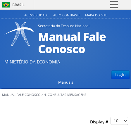
BRASIL
Simplifique!
ACESSIBILIDADE
ALTO CONTRASTE
MAPA DO SITE
Comunica BR
Secretaria do Tesouro Nacional
Manual Fale
Participe
Acesso à informação
Conosco
Legislação
Canais
MINISTÉRIO DA ECONOMIA
Login
Manuais
MANUAL FALE CONOSCO
>
4. CONSULTAR MENSAGENS
Display #