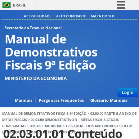
BRASIL
Simplifique!
ACESSIBILIDADE
ALTO CONTRASTE
MAPA DO SITE
Comunica BR
Secretaria do Tesouro Nacional
Manual de
Participe
Acesso à informação
Demonstrativos
Legislação
Fiscais 9ª Edição
Canais
MINISTÉRIO DA ECONOMIA
Login
Manuais
Perguntas Frequentes
Glossário
Manuais
MANUAL DE DEMONSTRATIVOS FISCAIS 9ª EDIÇÃO
>
02.00.00 PARTE II ANEXO DE
METAS FISCAIS
>
02.03.00 DEMONSTRATIVO 3 – METAS FISCAIS ATUAIS
COMPARADAS COM AS FIXADAS NOS TRÊS EXERCÍCIOS ANTERIORES
>
02.03.01
02.03.01.01 Conteúdo
INTRODUÇÃO
>
02.03.01.01 CONTEÚDO DO DEMONSTRATIVO