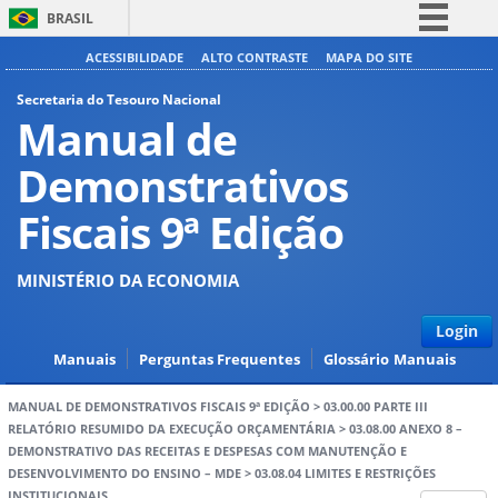
BRASIL
Simplifique!
ACESSIBILIDADE
ALTO CONTRASTE
MAPA DO SITE
Comunica BR
Secretaria do Tesouro Nacional
Manual de
Participe
Acesso à informação
Demonstrativos
Legislação
Fiscais 9ª Edição
Canais
MINISTÉRIO DA ECONOMIA
Login
Manuais
Perguntas Frequentes
Glossário
Manuais
MANUAL DE DEMONSTRATIVOS FISCAIS 9ª EDIÇÃO
>
03.00.00 PARTE III
RELATÓRIO RESUMIDO DA EXECUÇÃO ORÇAMENTÁRIA
>
03.08.00 ANEXO 8 –
DEMONSTRATIVO DAS RECEITAS E DESPESAS COM MANUTENÇÃO E
DESENVOLVIMENTO DO ENSINO – MDE
>
03.08.04 LIMITES E RESTRIÇÕES
INSTITUCIONAIS