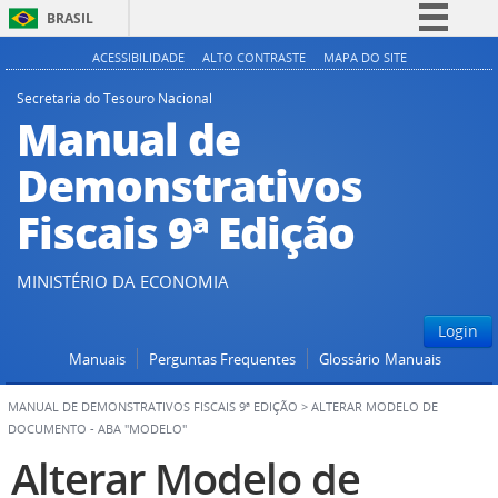
BRASIL
Simplifique!
ACESSIBILIDADE
ALTO CONTRASTE
MAPA DO SITE
Comunica BR
Secretaria do Tesouro Nacional
Manual de
Participe
Acesso à informação
Demonstrativos
Legislação
Fiscais 9ª Edição
Canais
MINISTÉRIO DA ECONOMIA
Login
Manuais
Perguntas Frequentes
Glossário
Manuais
MANUAL DE DEMONSTRATIVOS FISCAIS 9ª EDIÇÃO
>
ALTERAR MODELO DE
DOCUMENTO - ABA "MODELO"
Alterar Modelo de