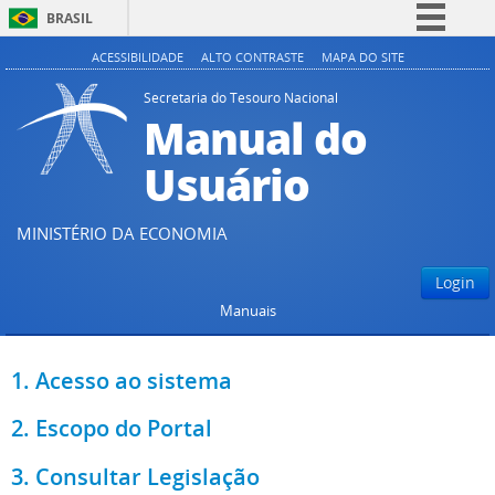
BRASIL
Simplifique!
ACESSIBILIDADE
ALTO CONTRASTE
MAPA DO SITE
Comunica BR
Secretaria do Tesouro Nacional
Manual do
Participe
Acesso à informação
Usuário
Legislação
Canais
MINISTÉRIO DA ECONOMIA
Login
Manuais
1. Acesso ao sistema
2. Escopo do Portal
3. Consultar Legislação