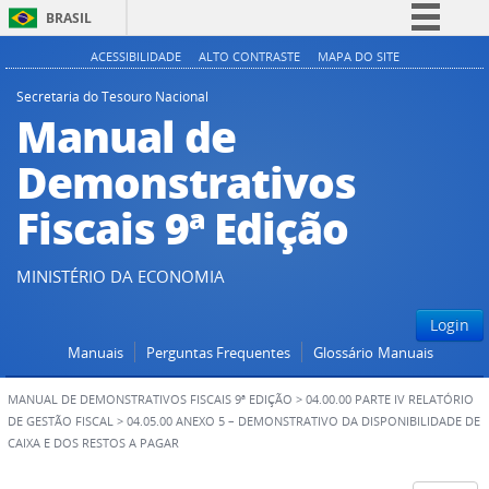
BRASIL
Simplifique!
ACESSIBILIDADE
ALTO CONTRASTE
MAPA DO SITE
Comunica BR
Secretaria do Tesouro Nacional
Manual de
Participe
Acesso à informação
Demonstrativos
Legislação
Fiscais 9ª Edição
Canais
MINISTÉRIO DA ECONOMIA
Login
Manuais
Perguntas Frequentes
Glossário
Manuais
MANUAL DE DEMONSTRATIVOS FISCAIS 9ª EDIÇÃO
>
04.00.00 PARTE IV RELATÓRIO
DE GESTÃO FISCAL
>
04.05.00 ANEXO 5 – DEMONSTRATIVO DA DISPONIBILIDADE DE
CAIXA E DOS RESTOS A PAGAR